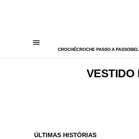
Pular
para
o
conteúdo
CROCHÊ
CROCHE PASSO A PASSO
BEL
VESTIDO
ÚLTIMAS HISTÓRIAS