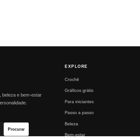
EXPLORE
Crochê
Gráficos grátis
o, beleza e bem-estar
Para iniciantes
personalidade.
Passo a passo
Beleza
Procurar
Bem-estar