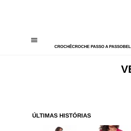
Pular
para
o
conteúdo
CROCHÊ
CROCHE PASSO A PASSO
BEL
V
ÚLTIMAS HISTÓRIAS