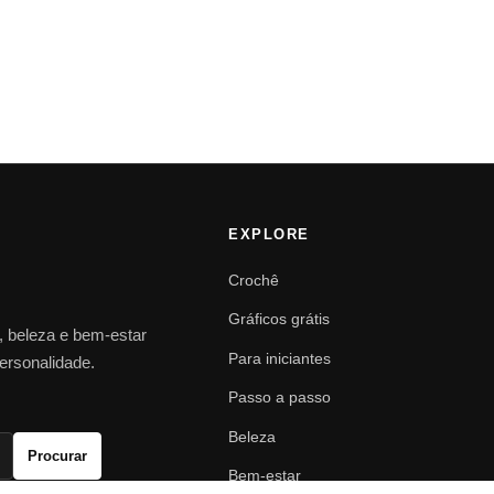
EXPLORE
Crochê
Gráficos grátis
o, beleza e bem-estar
Para iniciantes
personalidade.
Passo a passo
Beleza
Procurar
Bem-estar