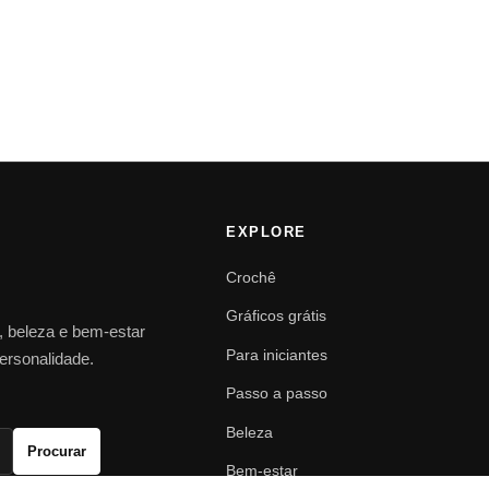
EXPLORE
Crochê
Gráficos grátis
o, beleza e bem-estar
Para iniciantes
personalidade.
Passo a passo
Beleza
Procurar
Bem-estar