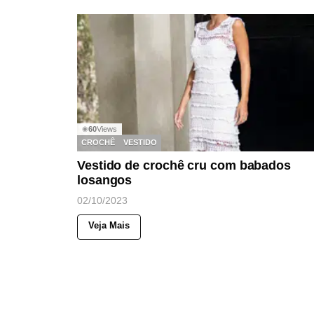
60
Views
◉
CROCHÊ
VESTIDO
Vestido de crochê cru com babados
losangos
02/10/2023
Veja Mais