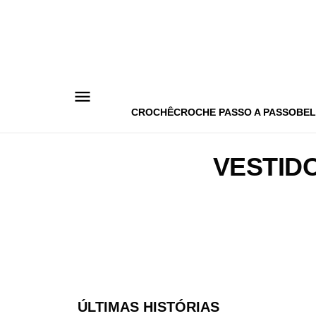
Pular
para
o
conteúdo
CROCHÊ
CROCHE PASSO A PASSO
BEL
VESTID
ÚLTIMAS HISTÓRIAS