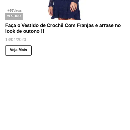
56
Views
◉
VESTIDO
Faça o Vestido de Crochê Com Franjas e arrase no
look de outono !!
18/04/2023
Veja Mais