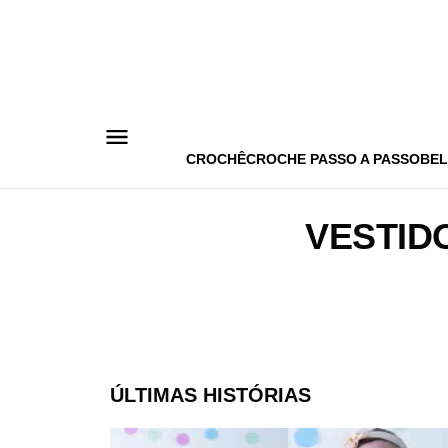
Pular
para
o
conteúdo
CROCHÊ
CROCHE PASSO A PASSO
BEL
VESTID
ÚLTIMAS HISTÓRIAS