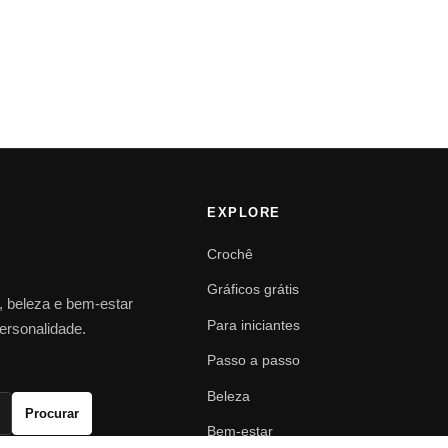
EXPLORE
Crochê
Gráficos grátis
o, beleza e bem-estar
Para iniciantes
personalidade.
Passo a passo
Beleza
Procurar
Bem-estar