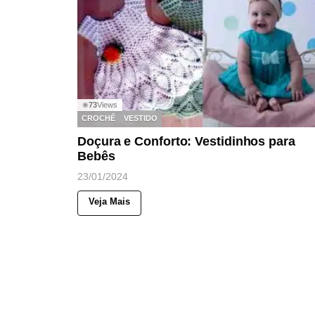
73
Views
◉
CROCHÊ
VESTIDO
Doçura e Conforto: Vestidinhos para
Bebês
23/01/2024
Veja Mais