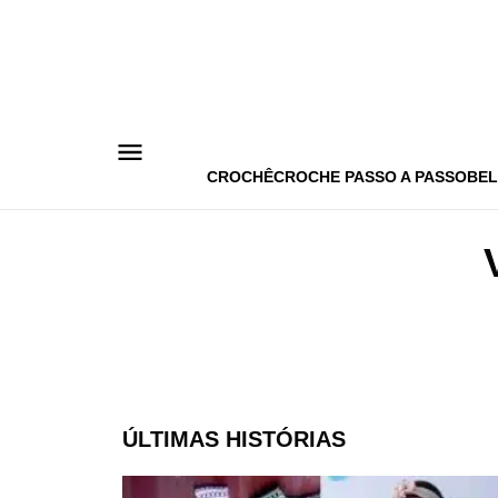
Pular
para
o
conteúdo
CROCHÊ
CROCHE PASSO A PASSO
BEL
ÚLTIMAS HISTÓRIAS