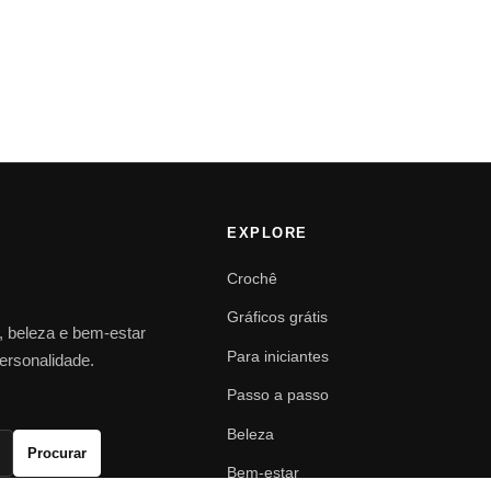
EXPLORE
Crochê
Gráficos grátis
o, beleza e bem-estar
Para iniciantes
personalidade.
Passo a passo
Beleza
Procurar
Bem-estar