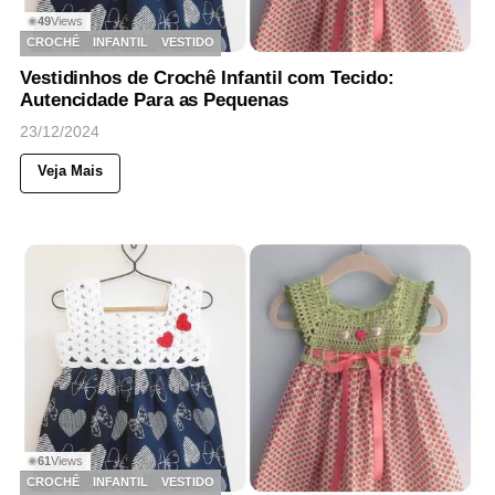
49
Views
◉
CROCHÊ
INFANTIL
VESTIDO
Vestidinhos de Crochê Infantil com Tecido:
Autencidade Para as Pequenas
23/12/2024
Veja Mais
61
Views
◉
CROCHÊ
INFANTIL
VESTIDO