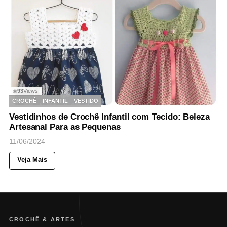
93
Views
◉
CROCHÊ
INFANTIL
VESTIDO
Vestidinhos de Crochê Infantil com Tecido: Beleza
Artesanal Para as Pequenas
11/06/2024
Veja Mais
CROCHÊ & ARTES