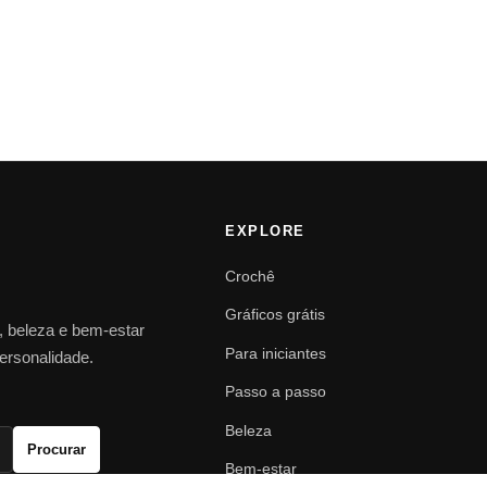
EXPLORE
Crochê
Gráficos grátis
o, beleza e bem-estar
Para iniciantes
personalidade.
Passo a passo
Beleza
Procurar
Bem-estar