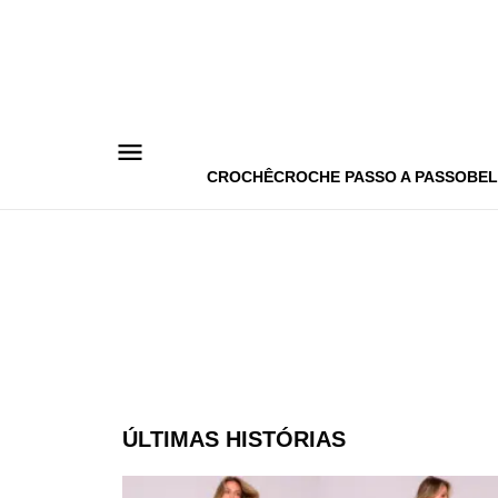
Pular
para
o
conteúdo
CROCHÊ
CROCHE PASSO A PASSO
BEL
ÚLTIMAS HISTÓRIAS