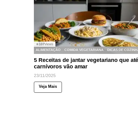
107
Views
◉
ALIMENTAÇÃO
COMIDA VEGETARIANA
DICAS DE COZINH
5 Receitas de jantar vegetariano que at
carnívoros vão amar
23/11/2025
Veja Mais