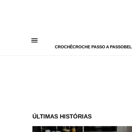
Pular
para
o
conteúdo
CROCHÊ
CROCHE PASSO A PASSO
BEL
ÚLTIMAS HISTÓRIAS