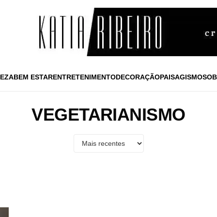
EZA
BEM ESTAR
ENTRETENIMENTO
DECORAÇÃO
PAISAGISMO
SOB
VEGETARIANISMO