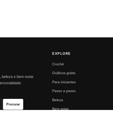
EXPLORE
Crochê
Gráficos grátis
o, beleza e bem-estar
Para iniciantes
personalidade.
Passo a passo
Beleza
Procurar
Bem-estar