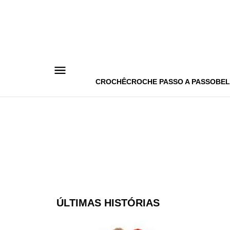
Pular
para
o
conteúdo
CROCHÊ
CROCHE PASSO A PASSO
BEL
ÚLTIMAS HISTÓRIAS