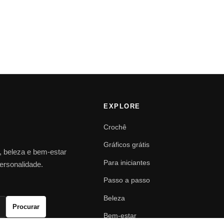
EXPLORE
Crochê
Gráficos grátis
o, beleza e bem-estar
Para iniciantes
personalidade.
Passo a passo
Beleza
Procurar
Bem-estar