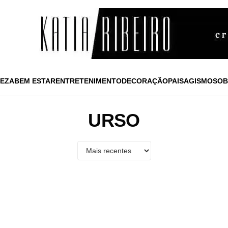
EZA
BEM ESTAR
ENTRETENIMENTO
DECORAÇÃO
PAISAGISMO
SOB
URSO