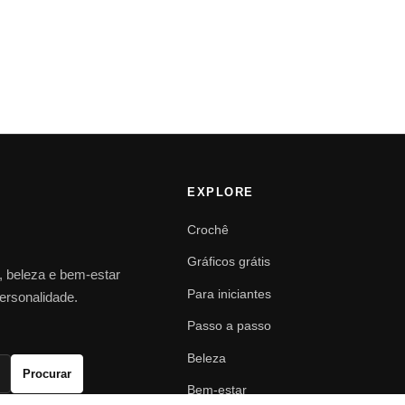
EXPLORE
Crochê
Gráficos grátis
o, beleza e bem-estar
Para iniciantes
personalidade.
Passo a passo
Beleza
Procurar
Bem-estar