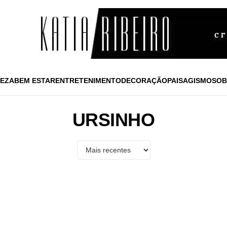
EZA
BEM ESTAR
ENTRETENIMENTO
DECORAÇÃO
PAISAGISMO
SOB
URSINHO