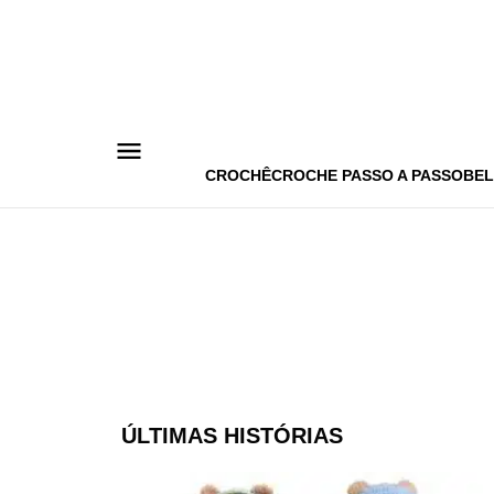
Pular
para
o
conteúdo
CROCHÊ
CROCHE PASSO A PASSO
BEL
ÚLTIMAS HISTÓRIAS