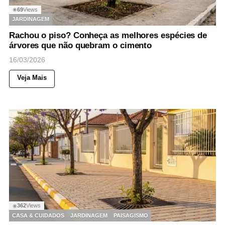
69
Views
◉
JARDINAGEM
Rachou o piso? Conheça as melhores espécies de
árvores que não quebram o cimento
16/03/2026
Veja Mais
362
Views
◉
CASA & CUIDADOS
JARDINAGEM
PAISAGISMO