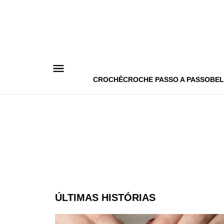
Pular
para
o
conteúdo
CROCHÊ
CROCHE PASSO A PASSO
BEL
ÚLTIMAS HISTÓRIAS