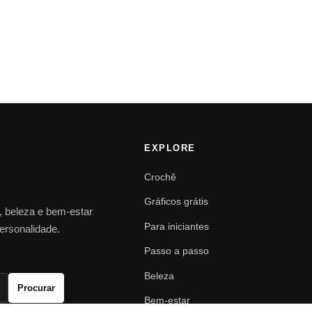
EXPLORE
Crochê
Gráficos grátis
o, beleza e bem-estar
Para iniciantes
personalidade.
Passo a passo
Beleza
Procurar
Bem-estar