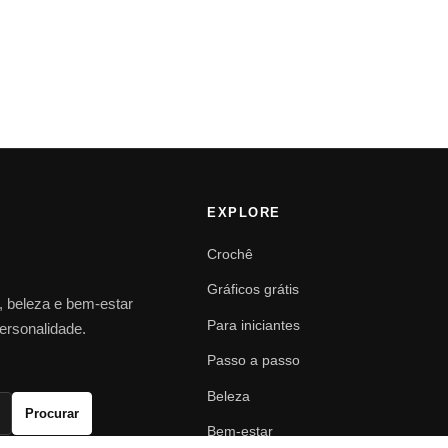
EXPLORE
Crochê
Gráficos grátis
o, beleza e bem-estar
Para iniciantes
personalidade.
Passo a passo
Beleza
Procurar
Bem-estar