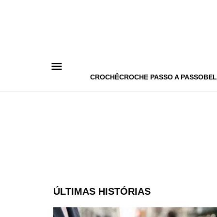
Pular
para
o
conteúdo
CROCHÊ
CROCHE PASSO A PASSO
BEL
ÚLTIMAS HISTÓRIAS