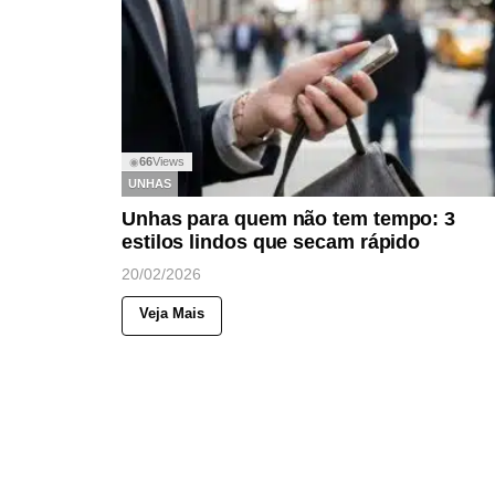
66
Views
◉
UNHAS
Unhas para quem não tem tempo: 3
estilos lindos que secam rápido
20/02/2026
Veja Mais