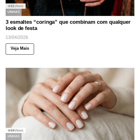
61
Views
◉
UNHAS
3 esmaltes “coringa” que combinam com qualquer
look de festa
13/04/2026
Veja Mais
64
Views
◉
UNHAS