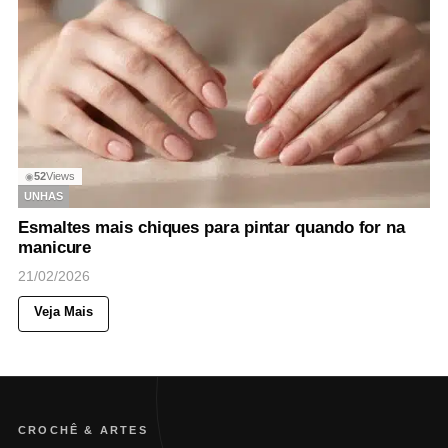
52
Views
◉
UNHAS
Esmaltes mais chiques para pintar quando for na
manicure
21/02/2026
Veja Mais
CROCHÊ & ARTES