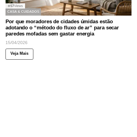
57
Views
◉
CASA & CUIDADOS
Por que moradores de cidades úmidas estão
adotando o “método do fluxo de ar” para secar
paredes mofadas sem gastar energia
15/04/2026
Veja Mais