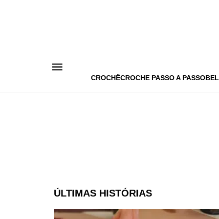
Pular
para
o
conteúdo
CROCHÊ
CROCHE PASSO A PASSO
BEL
ÚLTIMAS HISTÓRIAS