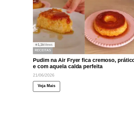
1,1k
Views
◉
RECEITAS
Pudim na Air Fryer fica cremoso, prátic
e com aquela calda perfeita
21/06/2026
Veja Mais