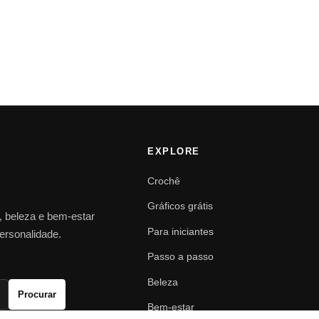
EXPLORE
Crochê
Gráficos grátis
o, beleza e bem-estar
Para iniciantes
personalidade.
Passo a passo
Beleza
Procurar
Bem-estar