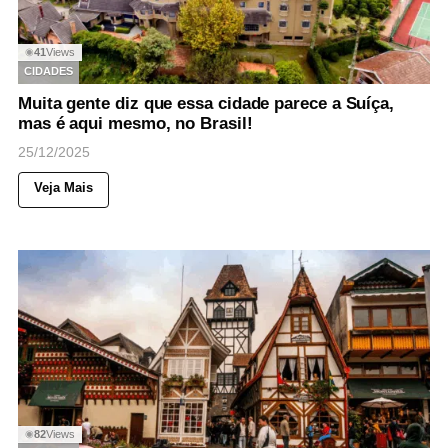
41
Views
◉
CIDADES
Muita gente diz que essa cidade parece a Suíça,
mas é aqui mesmo, no Brasil!
25/12/2025
Veja Mais
82
Views
◉