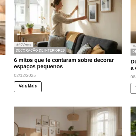
40
Views
◉
◉
DECORAÇÃO DE INTERIORES
D
6 mitos que te contaram sobre decorar
D
espaços pequenos
a 
02/12/2025
08
Veja Mais