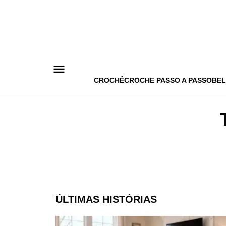
Pular
para
o
conteúdo
CROCHÊ
CROCHE PASSO A PASSO
BEL
ÚLTIMAS HISTÓRIAS