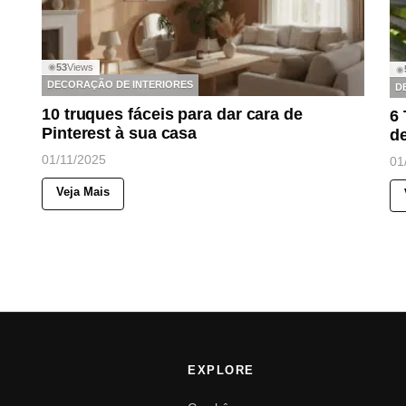
53
Views
◉
◉
DECORAÇÃO DE INTERIORES
D
10 truques fáceis para dar cara de
6
Pinterest à sua casa
d
01/11/2025
01
Veja Mais
EXPLORE