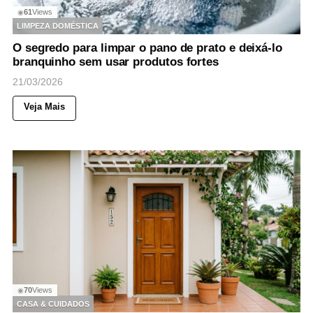
61
Views
◉
LIMPEZA DOMÉSTICA
O segredo para limpar o pano de prato e deixá-lo
branquinho sem usar produtos fortes
21/03/2026
Veja Mais
70
Views
◉
CASA & CUIDADOS