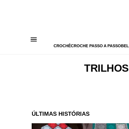
Pular
para
o
conteúdo
CROCHÊ
CROCHE PASSO A PASSO
BEL
TRILHOS
ÚLTIMAS HISTÓRIAS