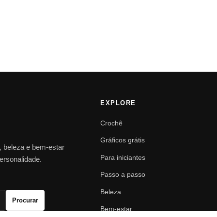
EXPLORE
Crochê
Gráficos grátis
o, beleza e bem-estar
Para iniciantes
personalidade.
Passo a passo
Beleza
Procurar
Bem-estar