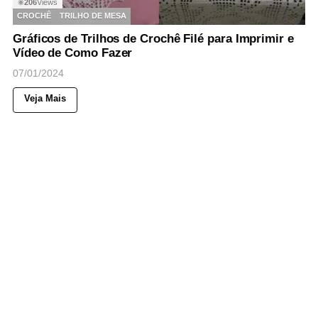
206
Views
◉
CROCHÊ
TRILHO DE MESA
Gráficos de Trilhos de Crochê Filé para Imprimir e
Vídeo de Como Fazer
07/01/2024
Veja Mais