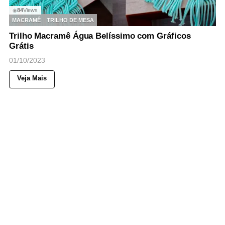
84
Views
◉
MACRAMÊ
TRILHO DE MESA
Trilho Macramê Água Belíssimo com Gráficos
Grátis
01/10/2023
Veja Mais