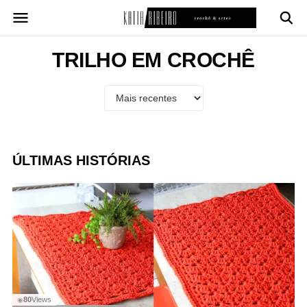
Pular
para
o
conteúdo
TRILHO EM CROCHÊ
ÚLTIMAS HISTÓRIAS
80
Views
◉