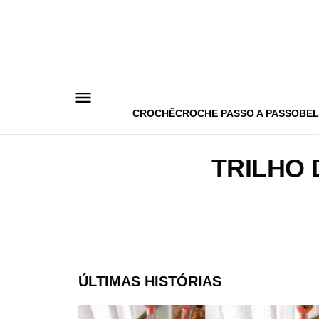
Pular
para
o
conteúdo
CROCHÊ
CROCHE PASSO A PASSO
BEL
TRILHO
ÚLTIMAS HISTÓRIAS