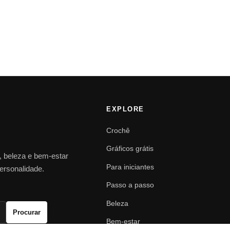
EXPLORE
Crochê
Gráficos grátis
o, beleza e bem-estar
Para iniciantes
personalidade.
Passo a passo
Beleza
Procurar
Bem-estar