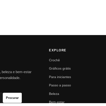
EXPLORE
Crochê
Gráficos grátis
o, beleza e bem-estar
Para iniciantes
personalidade.
Passo a passo
Beleza
Procurar
Bem-estar