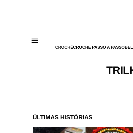
Pular
para
o
conteúdo
CROCHÊ
CROCHE PASSO A PASSO
BEL
TRIL
ÚLTIMAS HISTÓRIAS