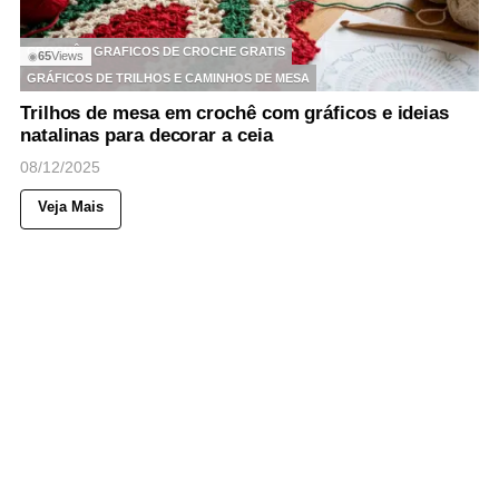
CROCHÊ
GRAFICOS DE CROCHE GRATIS
65
Views
◉
GRÁFICOS DE TRILHOS E CAMINHOS DE MESA
Trilhos de mesa em crochê com gráficos e ideias
natalinas para decorar a ceia
08/12/2025
Veja Mais