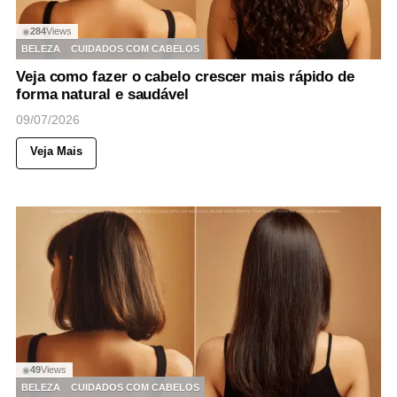
284
Views
◉
BELEZA
CUIDADOS COM CABELOS
Veja como fazer o cabelo crescer mais rápido de
forma natural e saudável
09/07/2026
Veja Mais
49
Views
◉
BELEZA
CUIDADOS COM CABELOS