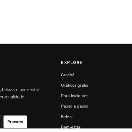
EXPLORE
Crochê
Gráficos grátis
o, beleza e bem-estar
Para iniciantes
personalidade.
Passo a passo
Beleza
Procurar
Bem-estar