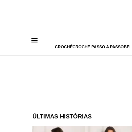
Pular
para
o
conteúdo
CROCHÊ
CROCHE PASSO A PASSO
BEL
ÚLTIMAS HISTÓRIAS