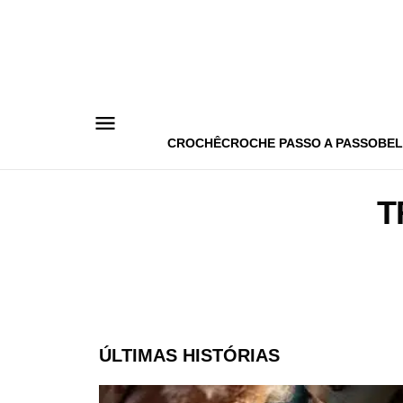
Pular
para
o
conteúdo
CROCHÊ
CROCHE PASSO A PASSO
BEL
T
ÚLTIMAS HISTÓRIAS