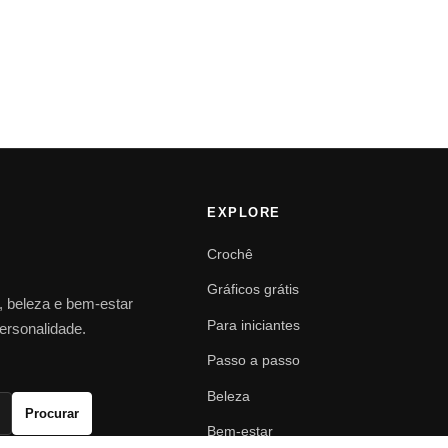
EXPLORE
Crochê
Gráficos grátis
o, beleza e bem-estar
Para iniciantes
personalidade.
Passo a passo
Beleza
Procurar
Bem-estar