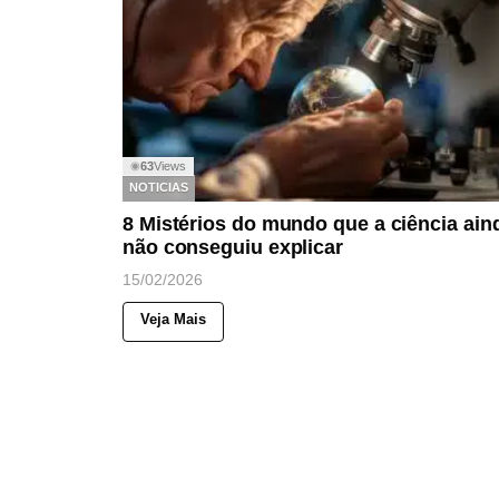
63
Views
◉
NOTICIAS
8 Mistérios do mundo que a ciência ain
não conseguiu explicar
15/02/2026
Veja Mais