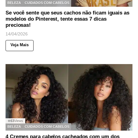
BELEZA
CUIDADOS COM CABELOS
Se você sente que seus cachos não ficam iguais as
modelos do Pinterest, tente essas 7 dicas
preciosas!
14/04/2026
Veja Mais
63
Views
◉
BELEZA
CUIDADOS COM CABELOS
4 Cremes para cabelos cacheados com um dos