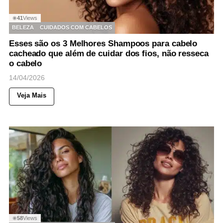
41
Views
◉
BELEZA
CUIDADOS COM CABELOS
Esses são os 3 Melhores Shampoos para cabelo
cacheado que além de cuidar dos fios, não resseca
o cabelo
14/04/2026
Veja Mais
58
Views
◉