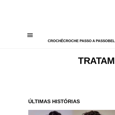
Pular
para
o
conteúdo
CROCHÊ
CROCHE PASSO A PASSO
BEL
TRATAM
ÚLTIMAS HISTÓRIAS