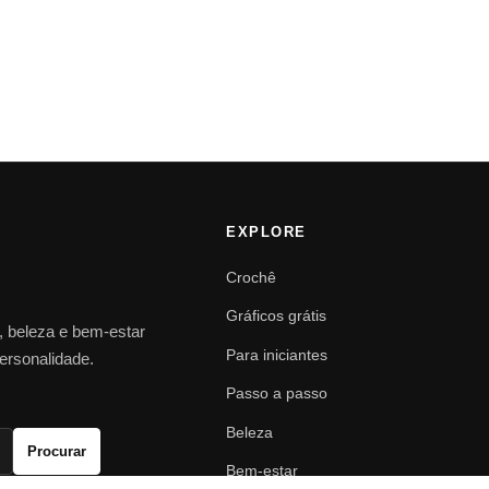
EXPLORE
Crochê
Gráficos grátis
o, beleza e bem-estar
Para iniciantes
personalidade.
Passo a passo
Beleza
Procurar
Bem-estar