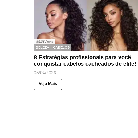
132
Views
◉
BELEZA
CABELOS
8 Estratégias profissionais para você
conquistar cabelos cacheados de elite!
05/04/2026
Veja Mais