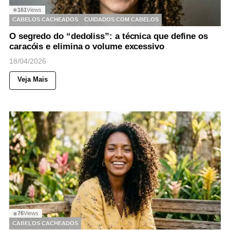
161
Views
◉
CABELOS CACHEADOS
CUIDADOS COM CABELOS
O segredo do “dedoliss”: a técnica que define os
caracóis e elimina o volume excessivo
18/04/2026
Veja Mais
76
Views
◉
CABELOS CACHEADOS