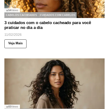
54
Views
◉
CABELOS CACHEADOS
CUIDADOS COM CABELOS
3 cuidados com o cabelo cacheado para você
praticar no dia a dia
11/02/2026
Veja Mais
83
Views
◉