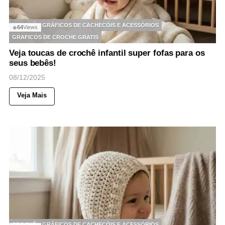
CROCHÊ
GRÁFICOS DE CACHECÓIS E ACESSÓRIOS
64
Views
◉
GRAFICOS DE CROCHE GRATIS
Veja toucas de crochê infantil super fofas para os
seus bebês!
08/12/2025
Veja Mais
CROCHÊ
GRÁFICOS DE CACHECÓIS E ACESSÓRIOS