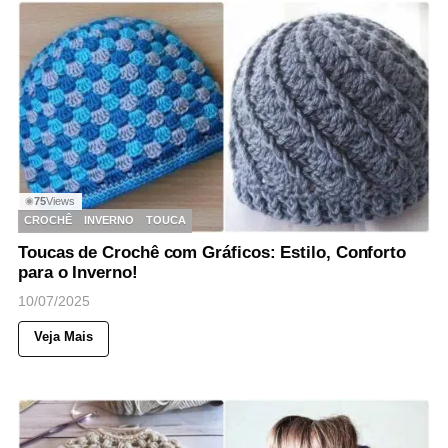
75
Views
◉
CROCHÊ
INVERNO
TOUCA
Toucas de Crochê com Gráficos: Estilo, Conforto
para o Inverno!
10/07/2025
Veja Mais