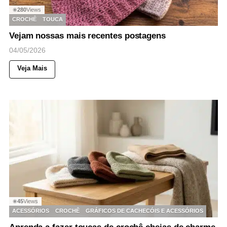
280
Views
◉
CROCHÊ
TOUCA
Vejam nossas mais recentes postagens
04/05/2026
Veja Mais
45
Views
◉
ACESSÓRIOS
CROCHÊ
GRÁFICOS DE CACHECÓIS E ACESSÓRIOS