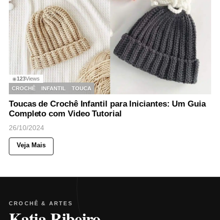
123
Views
◉
CROCHÊ
INFANTIL
TOUCA
Toucas de Crochê Infantil para Iniciantes: Um Guia
Completo com Video Tutorial
26/10/2024
Veja Mais
CROCHÊ & ARTES
Katia Ribeiro