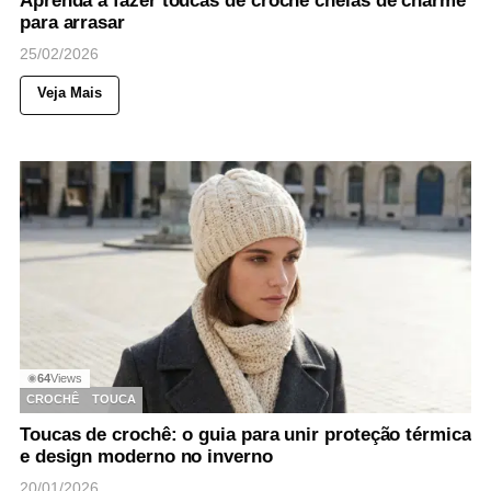
Aprenda a fazer toucas de crochê cheias de charme
para arrasar
25/02/2026
Veja Mais
64
Views
◉
CROCHÊ
TOUCA
Toucas de crochê: o guia para unir proteção térmica
e design moderno no inverno
20/01/2026