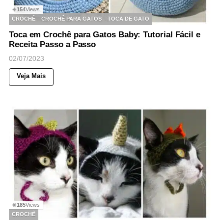
154
Views
◉
CROCHÊ
CROCHÊ PARA GATOS
TOCA DE GATO
Toca em Crochê para Gatos Baby: Tutorial Fácil e
Receita Passo a Passo
02/07/2023
Veja Mais
185
Views
◉
CROCHÊ