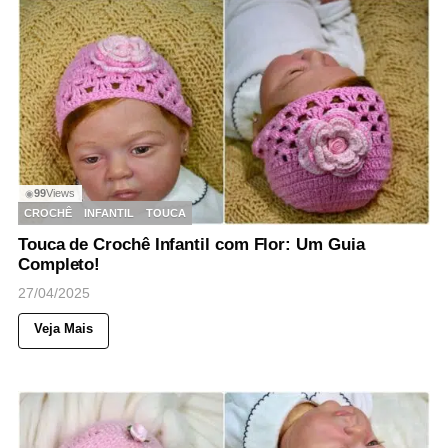
99
Views
◉
CROCHÊ
INFANTIL
TOUCA
Touca de Crochê Infantil com Flor: Um Guia
Completo!
27/04/2025
Veja Mais