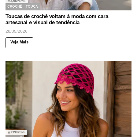
2,6k
Views
◉
CROCHÊ
TOUCA
Toucas de crochê voltam à moda com cara
artesanal e visual de tendência
28/05/2026
Veja Mais
739
Views
◉