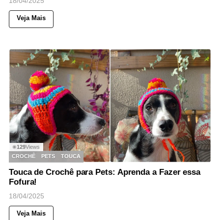
18/04/2025
Veja Mais
129
Views
◉
CROCHÊ
PETS
TOUCA
Touca de Crochê para Pets: Aprenda a Fazer essa
Fofura!
18/04/2025
Veja Mais