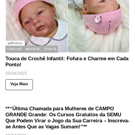
91
Views
◉
CROCHÊ
INFANTIL
TOUCA
Touca de Crochê Infantil: Fofura e Charme em Cada
Ponto!
25/04/2025
Veja Mais
85
Views
◉
CONJUNTO
CROCHÊ
INFANTIL
**“Última Chamada para Mulheres de CAMPO
GRANDE Grande: Os Cursos Gratuitos da SEMU
Que Podem Virar o Jogo da Sua Carreira – Inscreva-
se Antes Que as Vagas Sumam!”**