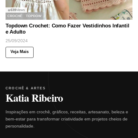
639
Views
◉
CROCHÊ
TOPDOW
Topdown Crochet: Como Fazer Vestidinhos Infantil
e Adulto
25/09/2024
Veja Mais
CROCHÊ & ARTES
Katia Ribeiro
Inspirações em crochê, gráficos, receitas, artesanato, beleza e
bem-estar para transformar criatividade em projetos cheios de
personalidade.