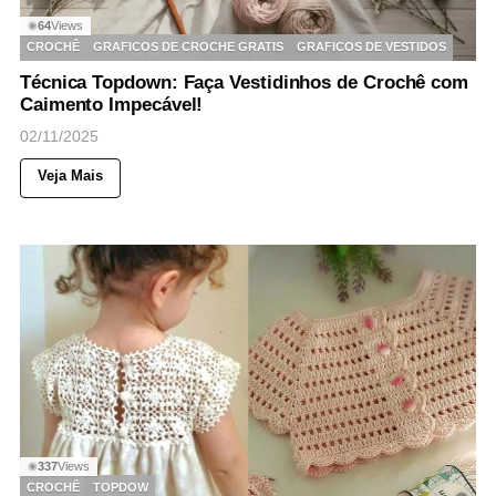
64
Views
◉
CROCHÊ
GRAFICOS DE CROCHE GRATIS
GRAFICOS DE VESTIDOS
Técnica Topdown: Faça Vestidinhos de Crochê com
Caimento Impecável!
02/11/2025
Veja Mais
337
Views
◉
CROCHÊ
TOPDOW