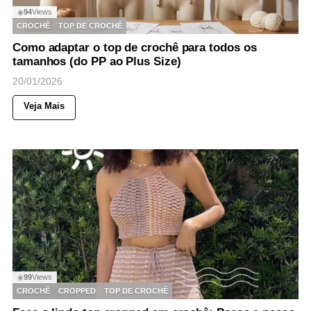
94
Views
◉
CROCHÊ
TOP DE CROCHÊ
Como adaptar o top de crochê para todos os
tamanhos (do PP ao Plus Size)
20/01/2026
Veja Mais
99
Views
◉
CROCHÊ
CROPPED
TOP DE CROCHÊ