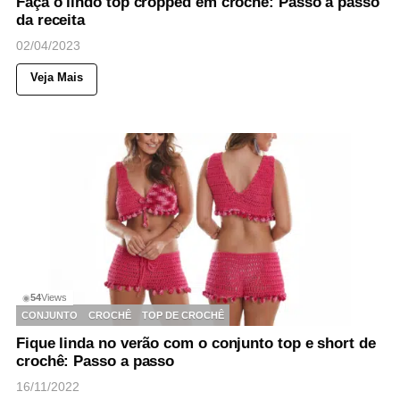
Faça o lindo top cropped em crochê: Passo a passo
da receita
02/04/2023
Veja Mais
54
Views
◉
CONJUNTO
CROCHÊ
TOP DE CROCHÊ
Fique linda no verão com o conjunto top e short de
crochê: Passo a passo
16/11/2022