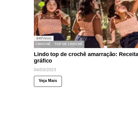
47
Views
◉
CROCHÊ
TOP DE CROCHÊ
Lindo top de crochê amarração: Receita
gráfico
04/03/2023
Veja Mais