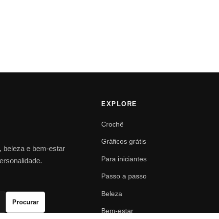
EXPLORE
Crochê
Gráficos grátis
o, beleza e bem-estar
Para iniciantes
personalidade.
Passo a passo
Beleza
Procurar
Bem-estar