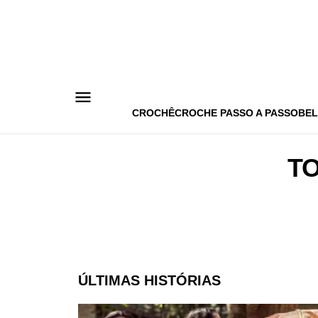
Pular
para
o
conteúdo
CROCHÊ
CROCHE PASSO A PASSO
BEL
T
ÚLTIMAS HISTÓRIAS