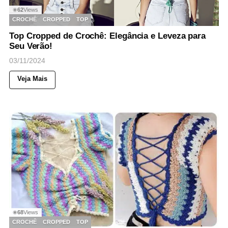
62
Views
◉
CROCHÊ
CROPPED
TOP
Top Cropped de Crochê: Elegância e Leveza para
Seu Verão!
03/11/2024
Veja Mais
68
Views
◉
CROCHÊ
CROPPED
TOP