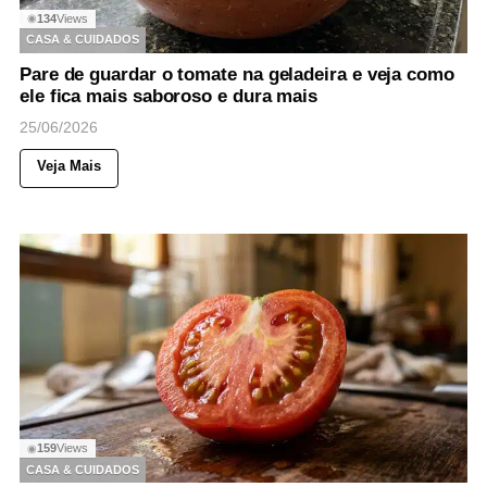
134
Views
◉
CASA & CUIDADOS
Pare de guardar o tomate na geladeira e veja como
ele fica mais saboroso e dura mais
25/06/2026
Veja Mais
159
Views
◉
CASA & CUIDADOS