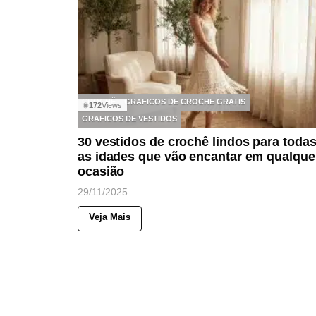
CROCHÊ
GRAFICOS DE CROCHE GRATIS
172
Views
◉
GRAFICOS DE VESTIDOS
30 vestidos de crochê lindos para toda
as idades que vão encantar em qualque
ocasião
29/11/2025
Veja Mais