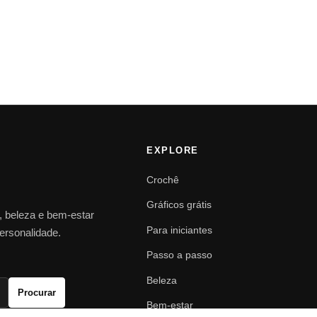
EXPLORE
Crochê
Gráficos grátis
o, beleza e bem-estar
Para iniciantes
personalidade.
Passo a passo
Beleza
Procurar
Bem-estar