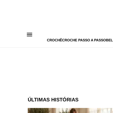
Pular
para
o
conteúdo
CROCHÊ
CROCHE PASSO A PASSO
BEL
ÚLTIMAS HISTÓRIAS