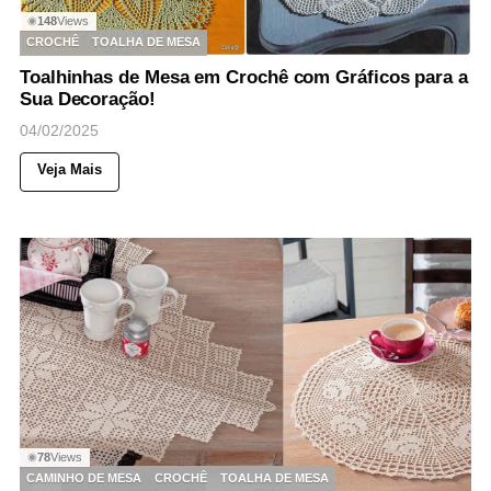
148
Views
◉
CROCHÊ
TOALHA DE MESA
Toalhinhas de Mesa em Crochê com Gráficos para a
Sua Decoração!
04/02/2025
Veja Mais
78
Views
◉
CAMINHO DE MESA
CROCHÊ
TOALHA DE MESA