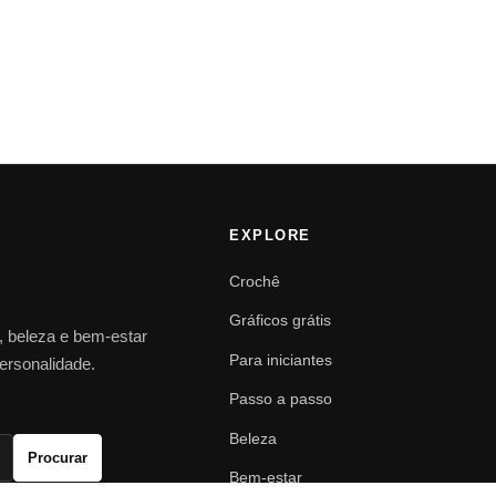
EXPLORE
Crochê
Gráficos grátis
o, beleza e bem-estar
Para iniciantes
personalidade.
Passo a passo
Beleza
Procurar
Bem-estar