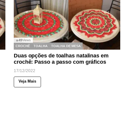
49
Views
◉
CROCHÊ
TOALHA
TOALHA DE MESA
Duas opções de toalhas natalinas em
crochê: Passo a passo com gráficos
17/12/2022
Veja Mais