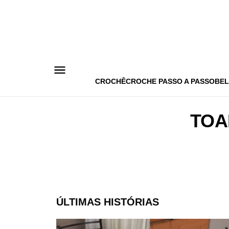
Pular
para
o
conteúdo
CROCHÊ
CROCHE PASSO A PASSO
BEL
TOA
ÚLTIMAS HISTÓRIAS