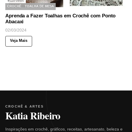
137
Views
◉
CROCHÊ
TOALHA DE MESA
Aprenda a Fazer Toalhas em Crochê com Ponto
Abacaxi
02/03/2024
Veja Mais
CROCHÊ & ARTES
Katia Ribeiro
Inspirações em crochê, gráficos, receitas, artesanato, beleza e