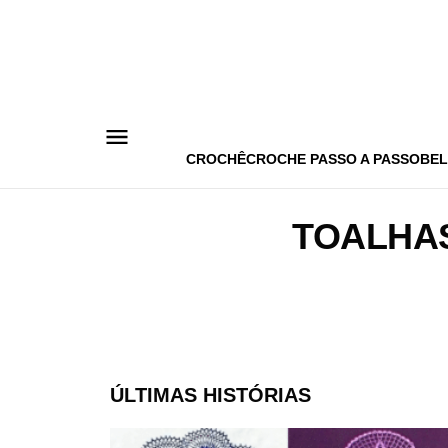
Pular
para
o
conteúdo
CROCHÊ
CROCHE PASSO A PASSO
BEL
TOALHAS
ÚLTIMAS HISTÓRIAS