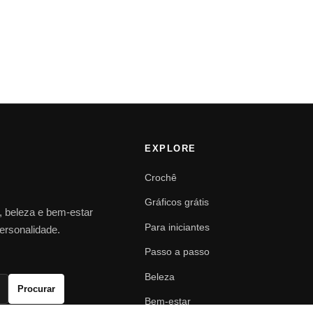
EXPLORE
Crochê
Gráficos grátis
o, beleza e bem-estar
Para iniciantes
personalidade.
Passo a passo
Beleza
Procurar
Bem-estar