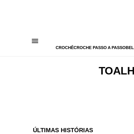
Pular
para
o
conteúdo
CROCHÊ
CROCHE PASSO A PASSO
BEL
TOALH
ÚLTIMAS HISTÓRIAS