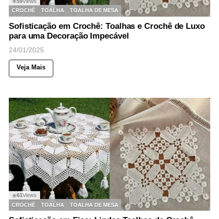
59
Views
◉
CROCHÊ
TOALHA
TOALHA DE MESA
Sofisticação em Crochê: Toalhas e Crochê de Luxo
para uma Decoração Impecável
24/01/2025
Veja Mais
61
Views
◉
CROCHÊ
TOALHA
TOALHA DE MESA