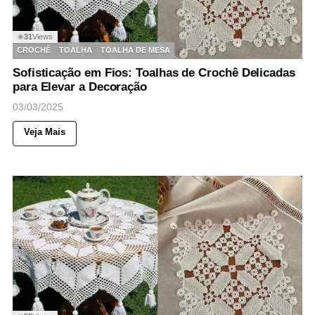
31
Views
◉
CROCHÊ
TOALHA
TOALHA DE MESA
Sofisticação em Fios: Toalhas de Crochê Delicadas
para Elevar a Decoração
03/03/2025
Veja Mais