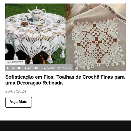
112
Views
◉
CROCHÊ
TOALHA
TOALHA DE MESA
Sofisticação em Fios: Toalhas de Crochê Finas para
uma Decoração Refinada
26/07/2024
Veja Mais