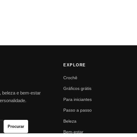
EXPLORE
Crochê
Gráficos grátis
o, beleza e bem-estar
Para iniciantes
personalidade.
Passo a passo
Beleza
Procurar
Bem-estar