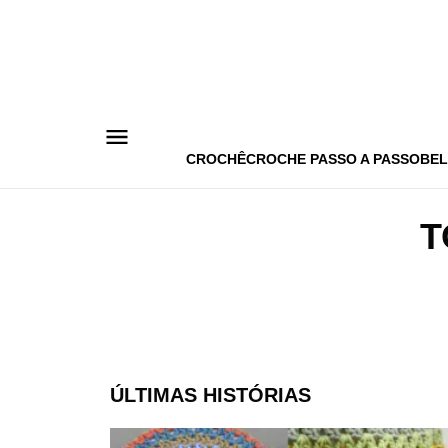
Pular
para
o
conteúdo
CROCHÊ
CROCHE PASSO A PASSO
BEL
T
ÚLTIMAS HISTÓRIAS