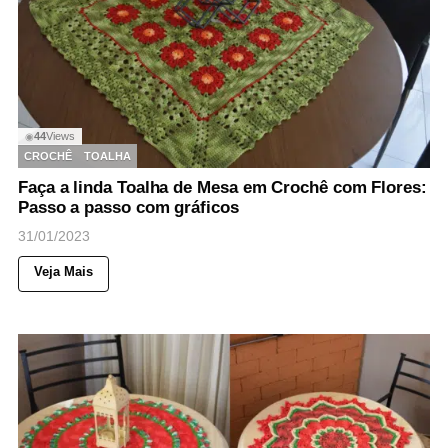
44
Views
◉
CROCHÊ
TOALHA
Faça a linda Toalha de Mesa em Crochê com Flores:
Passo a passo com gráficos
31/01/2023
Veja Mais