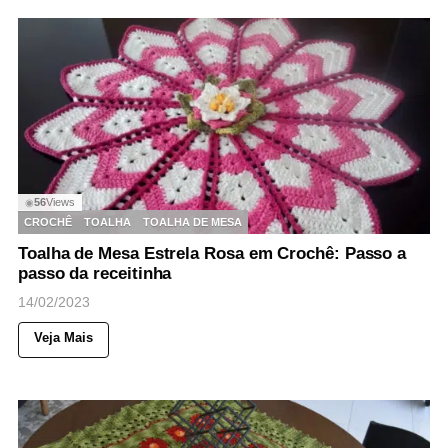
56
Views
◉
CROCHÊ
TOALHA
TOALHA DE MESA
Toalha de Mesa Estrela Rosa em Crochê: Passo a
passo da receitinha
14/02/2023
Veja Mais