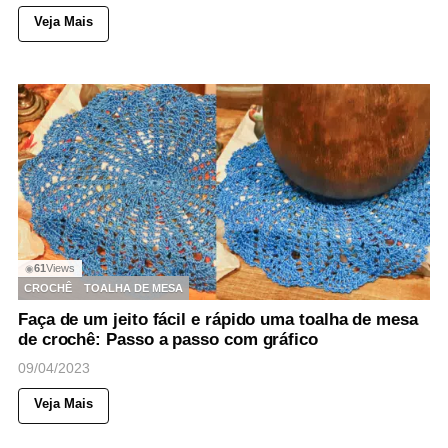
Veja Mais
61
Views
◉
CROCHÊ
TOALHA DE MESA
Faça de um jeito fácil e rápido uma toalha de mesa
de crochê: Passo a passo com gráfico
09/04/2023
Veja Mais