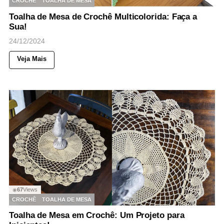
CROCHÊ
TOALHA DE MESA
Toalha de Mesa de Crochê Multicolorida: Faça a
Sua!
24/12/2024
Veja Mais
67
Views
◉
CROCHÊ
TOALHA DE MESA
Toalha de Mesa em Crochê: Um Projeto para