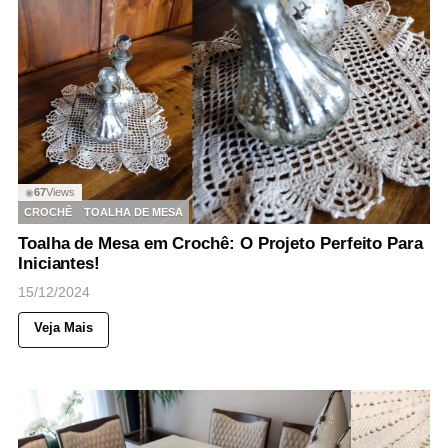
67
Views
◉
CROCHÊ
TOALHA DE MESA
Toalha de Mesa em Crochê: O Projeto Perfeito Para
Iniciantes!
15/12/2024
Veja Mais