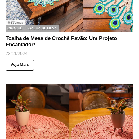
23
Views
◉
CROCHÊ
TOALHA DE MESA
Toalha de Mesa de Crochê Pavão: Um Projeto
Encantador!
22/11/2024
Veja Mais