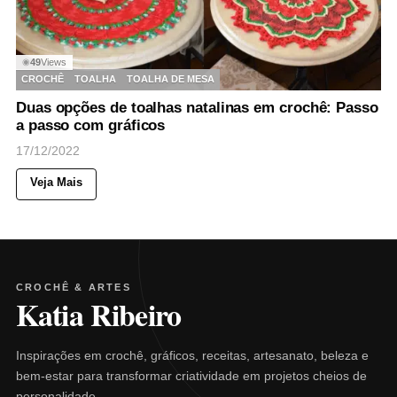
49
Views
◉
CROCHÊ
TOALHA
TOALHA DE MESA
Duas opções de toalhas natalinas em crochê: Passo
a passo com gráficos
17/12/2022
Veja Mais
CROCHÊ & ARTES
Katia Ribeiro
Inspirações em crochê, gráficos, receitas, artesanato, beleza e
bem-estar para transformar criatividade em projetos cheios de
personalidade.