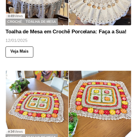
49
Views
◉
CROCHÊ
TOALHA DE MESA
Toalha de Mesa em Crochê Porcelana: Faça a Sua!
12/01/2025
Veja Mais
34
Views
◉